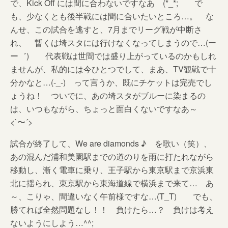
で、Kick Off には間に合わないですなあ (*_*; で
も、少なくとも後半戦には間に合いたいところ…。 な
んせ、この試合を逃すと、7月までリーグ戦が中断さ
れ、 暫くは埼スタには行けなくなってしまうので…(ー
ー゛) 代表戦は世間では盛り上がっているのかもしれ
ませんが、私的には今ひとつでして、まあ、TV観戦で十
分かなと…(-_-) って言うか、既にチケットは完売でし
ょうね！ ついでに、あの埼スタがブルーに染まるの
は、いつもながら、ちょっと面白くないですなあ～
<`〜´>
試合が終了して、We are diamonds ♪ を歌い（笑）、
あの混んだ浦和美園駅までの道のりを雨に打たれながら
移動し、漸く電車に乗り、王子駅から東京駅まで京浜東
北に揺られ、東京駅から東海道線で横浜まで来て… あ
～、こりゃ、間違いなく午前様ですな…(T_T) でも、
勝てれば全然問題なし！！ 負けたら…？ 負けは考え
ないようにしよう…^^;