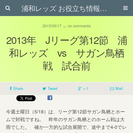
浦和レッズ お役立ち情報ブログ
2013/05/17 ↔ no comments
2013年 Jリーグ第12節 浦
和レッズ vs サガン鳥栖
戦 試合前
Share
Tweet
+ 1
Mail
今週土曜日（5/18）は、リーグ第12節サガン鳥栖とホー
ムで対戦ですね。 昨年のサガン鳥栖とのホーム戦は大
雨でした。 確か一方的な試合展開で、途中まで4-0でレ