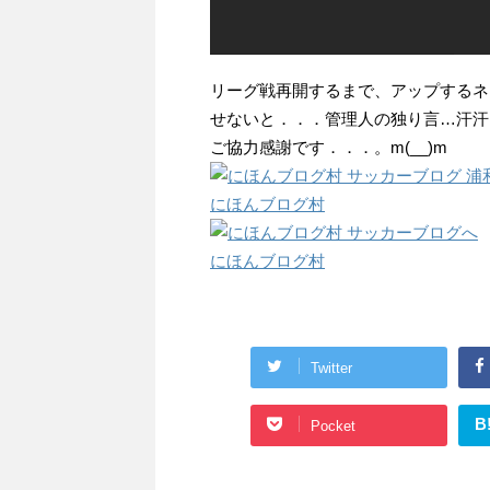
リーグ戦再開するまで、アップするネ
せないと．．．管理人の独り言…汗汗
ご協力感謝です．．．。m(__)m
にほんブログ村
にほんブログ村
Twitter
B
Pocket