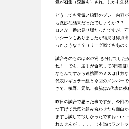
気が召集（森脇も）され、しかも先発
どうしても元気と槙野のプレー内容が
も微妙な結果だったでしょうか？？ 
ロスが一番の見せ場だったですが、守
いシーンもありましたが結局は得点出来
ったような？？（リーグ戦でもあのくら
試合そのものは3-3の引き分けでし
ね！ でも、選手が合流して3日程度
なもんですから連携面のミスは仕方な
代表レギュラー組と今回のメンバー
さて、槙野、元気、森脇はA代表に残
昨日の試合で思った事ですが、今回の
つ下げて元気と組み合わせたら面白か
ますし試して欲しかったですね～(・
れませんが．．．。（本当はワントップ