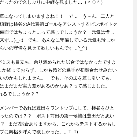
だったので久しぶりに中継を観ました…（＾◇＾）
気になってしまいますよね！！ で… う～ん、二人と
槙野は柿谷のA代表初ゴールをアシストするピンポイトク
備面ではちょっと…って感じでしょうか？ 元気は惜し
ず…(-_-;) でも、あんなに守備している元気も珍しか
いの守備を見せて欲しいもんです…^_^;)
たがミスも目立ち、余り褒められた試合ではなかったですよ
しか経っておらず、しかも殆どの選手が初顔合わせみたい
いのかもしれません。 でも、その辺を差し引いても、
ではまだまだ実力差があるのかなあ？って感じました。
れるでしょうか？？
メンバーであれば豊田をワントップにして、柿谷をひと
ったのでは？？ ポスト前田の第一候補は豊田だと思い
・? まだ2試合ありますから、これからテストするかもし
に興梠を呼んで欲しかった。。T_T)