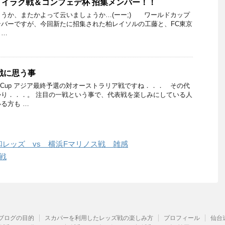
イラク戦＆コンフェデ杯 招集メンバー！！
うか、またかよって云いましょうか…(ーー;) ワールドカップ
バーですが、今回新たに招集された柏レイソルの工藤と、FC東京
 …
戦に思う事
d Cup アジア最終予選の対オーストラリア戦ですね．．． その代
り．．．。 注目の一戦という事で、代表戦を楽しみにしている人
る方も …
浦和レッズ vs 横浜Fマリノス戦 雑感
ィ戦
ブログの目的
スカパーを利用したレッズ戦の楽しみ方
プロフィール
仙台