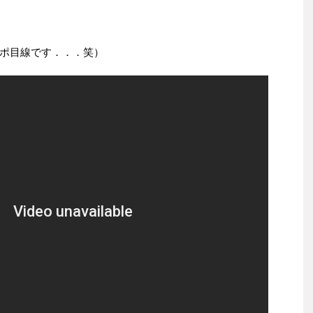
ポ目線です．．．笑）