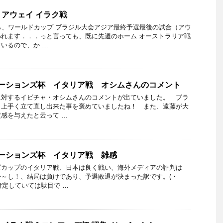
アウェイ イラク戦
ら、ワールドカップ ブラジル大会アジア最終予選最後の試合（アウ
れます．．．っと言っても、既に先週のホーム オーストラリア戦
いるので、か …
デレーションズ杯 イタリア戦 オシムさんのコメント
に対するイビチャ・オシムさんのコメントが出ていました。 ブラ
、上手く立て直し出来た事を褒めていましたね！ また、遠藤が大
感を与えたと云って …
デレーションズ杯 イタリア戦 雑感
ズカップのイタリア戦、日本は良く戦い、海外メディアの評判は
～し！、結局は負けであり、予選敗退が決まった訳です。(・
肯定していては駄目で …