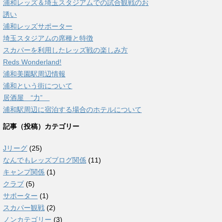
浦和レッズ＆埼玉スタジアムでの試合観戦のお
誘い
浦和レッズサポーター
埼玉スタジアムの席種と特徴
スカパーを利用したレッズ戦の楽しみ方
Reds Wonderland!
浦和美園駅周辺情報
浦和という街について
居酒屋 “力”
浦和駅周辺に宿泊する場合のホテルについて
記事（投稿）カテゴリー
Jリーグ
(25)
なんでもレッズブログ関係
(11)
キャンプ関係
(1)
クラブ
(5)
サポーター
(1)
スカパー観戦
(2)
ノンカテゴリー
(3)