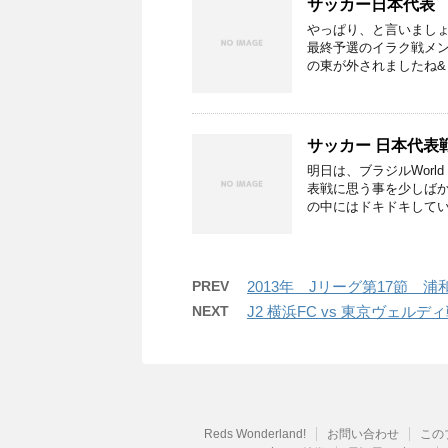
サッカー日本代表 
やっぱり、と言いましょ
最終予選のイラク戦メン
の東が外されましたね&
サッカー 日本代表
明日は、ブラジルWorl
表戦に思う事を少しばか
の中にはドキドキしてい
PREV
2013年 Jリーグ第17節 
NEXT
J2 横浜FC vs 東京ヴェルデ
Reds Wonderland!
お問い合わせ
この