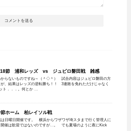
グ第18節 浦和レッズ vs ジュビロ磐田戦 雑感
わからないものですね～（＾◇＾） 試合内容はジュビロ磐田の方
すが、結果はレッズの逆転勝ち！！ 3連敗を免れただけじゃなく
ット．．．。何とか …
30節ホーム 柏レイソル戦
戦は日曜日開催です。 横浜からワザワザ埼スタまで行く管理人に
開催は歓迎ではないのですが…。 でも夏場のように夜にKick