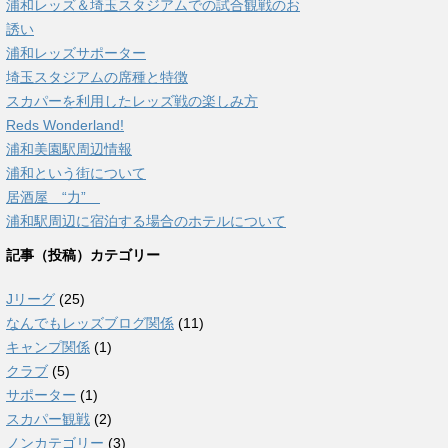
浦和レッズ＆埼玉スタジアムでの試合観戦のお
誘い
浦和レッズサポーター
埼玉スタジアムの席種と特徴
スカパーを利用したレッズ戦の楽しみ方
Reds Wonderland!
浦和美園駅周辺情報
浦和という街について
居酒屋 “力”
浦和駅周辺に宿泊する場合のホテルについて
記事（投稿）カテゴリー
Jリーグ
(25)
なんでもレッズブログ関係
(11)
キャンプ関係
(1)
クラブ
(5)
サポーター
(1)
スカパー観戦
(2)
ノンカテゴリー
(3)