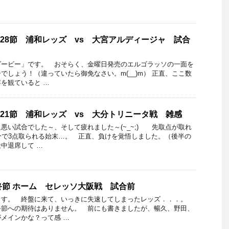
グ第28節 浦和レッズ vs 大宮アルディージャ 試合
ダービー」です。 おそらく、金曜日発売のエルゴラッソの一面を
でしょう！（違っていたら御免なさい。m(__)m） 正直、ここ数
を観ていると …
グ第21節 浦和レッズ vs 大分トリニータ戦 雑感
悪い試合でした～、そして疲れました～(~_~;) 先取点が取れ
分で3点取られる始末…。 正直、負けを覚悟しました。（後半の
中退席して …
最終節 ホーム セレッソ大阪戦 試合前
ます。 終盤に来て、いっきに失速してしまったレッズ．．．。
終節への期待はありません。 前にも書きましたが、暢久、野田、
メインかな？って感 …