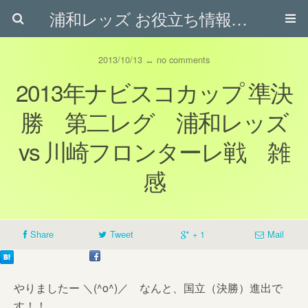
浦和レッズ お役立ち情報ブログ
2013/10/13 ↔ no comments
2013年ナビスコカップ 準決
勝 第二レグ 浦和レッズ
vs 川崎フロンターレ戦 雑
感
Share
Tweet
+ 1
Mail
やりましたー ＼(^o^)／ なんと、国立（決勝）進出で
す！！