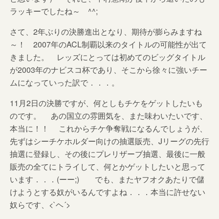
ラッキーでしたね～ ^^;
さて、2年ぶりの決勝進出となり、期待が膨らみますね
～！ 2007年のACL制覇以来のタイトルの可能性が出て
きました。 レッズにとっては初めてのビッグタイトル
が2003年のナビスコ杯であり、そこから徐々に強いチー
ムになっていった訳で．．．。
11月2日の決勝ですが、何としもチケをゲットしたいも
のです。 あの国立の雰囲気を、また味わいたいです、
本当に！！ これからチケ争奪戦になるんでしょうが、
先ずはシーチケホルダー向けの抽選販売、Jリーグの先行
抽選に登録し、その後にプレリザーブ抽選、最後に一般
販売の全てにトライして、何とかゲットしたいと思って
います．．．(ーー;) でも、またヤフオクあたりで儲
けようとする奴がいるんですよね．．．本当に許せない
奴らです、<`ヘ´>