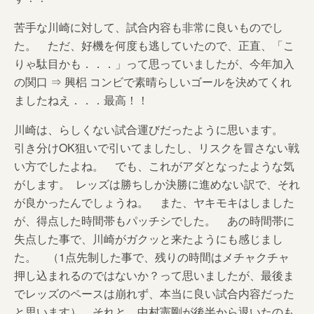
苦手な川崎に対して、試合内容も非常に良いものでし
た。 ただ、好機を何度も逃していたので、正直、「こ
りゃ駄目かも．．．」って思っていましたが、今年加入
の関口 ⇒ 興梠 コンビで素晴らしいゴールを決めてくれ
ましたねえ．．．最高！！
川崎は、らしくない試合運びだったように思います。
引き分けOK狙いで引いてましたし、リスクを冒さない戦
い方でしたよね。 でも、これがアダとなったような気
がします。 レッズは勝ちしか決勝に進めない訳で、それ
が良かったんでしょうね。 また、ヤキモキはしました
が、得点した時間帯もパッチシでした。 あの時間帯に
失点した事で、川崎がガクッと来たようにも感じまし
た。 （1点先制した事で、残りの時間はメチャクチャ
押し込まれるのではないか？って思いましたが、最後ま
でレッズのペースは崩れず、本当に良い試合内容だった
と思います） それと、中村憲剛が後半から退いたのも