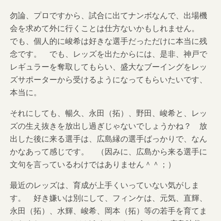
勿論、プロですから、試合に出てナンボなんで、出場機
会を求めて外に行くことは仕方ないかもしれません。
でも、個人的に峻希は好きな選手だっただけに本当に残
念です。 でも、レッズを出たからには、是非、神戸で
レギュラーを奪取してもらい、盛大なブーイングをレッ
ズサポーターから受けるようになってもらいたいです、
本当に。
それにしても、暢久、永田（拓）、野田、峻希と、レッ
ズの生え抜きを放出し過ぎじゃないでしょうかね？ 放
出した後に来る選手は、広島縁の選手ばっかりで、なん
かなあって感じです。 （因みに、広島から来る選手に
文句を言っているわけではありません＾＾；）
最近のレッズは、育成が上手くいっていない気がしま
す。 好き嫌いは別にして、フィンケは、元気、直輝、
永田（拓）、水輝、峻希、岡本（拓）等の若手を育てま