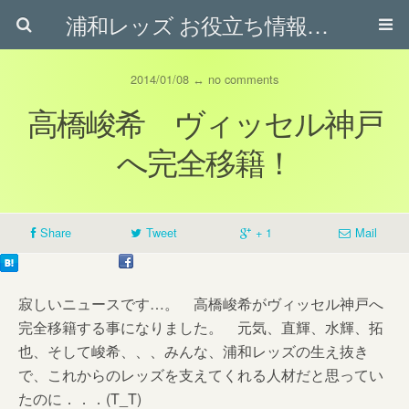
浦和レッズ お役立ち情報ブログ
2014/01/08 ↔ no comments
高橋峻希 ヴィッセル神戸
へ完全移籍！
Share
Tweet
+ 1
Mail
寂しいニュースです…。 高橋峻希がヴィッセル神戸へ
完全移籍する事になりました。 元気、直輝、水輝、拓
也、そして峻希、、、みんな、浦和レッズの生え抜き
で、これからのレッズを支えてくれる人材だと思ってい
たのに．．．(T_T)